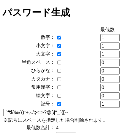
パスワード生成
最低数
数字：
小文字：
大文字：
半角スペース：
ひらがな：
カタカナ：
常用漢字：
絵文字：
記号：
※記号にスペースを指定した場合削除されます。
最低数合計：
4