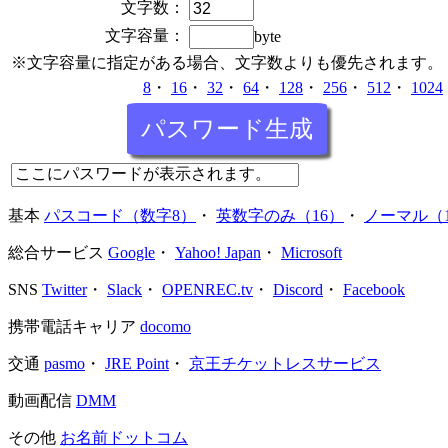
文字数：
文字容量：
byte
※文字容量に指定がある場合、文字数よりも優先されます。
8
・
16
・
32
・
64
・
128
・
256
・
512
・
1024
基本
パスコード（数字8）
・
英数字のみ（16）
・
ノーマル（1
総合サービス
Google
・
Yahoo! Japan
・
Microsoft
SNS
Twitter
・
Slack
・
OPENREC.tv
・
Discord
・
Facebook
携帯電話キャリア
docomo
交通
pasmo
・
JRE Point
・
京王チケットレスサービス
動画配信
DMM
その他
お名前ドットコム