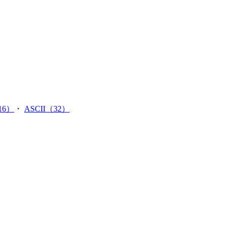
6）
・
ASCII（32）